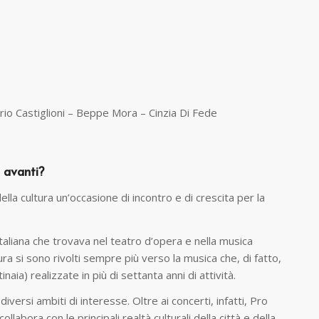
rio Castiglioni – Beppe Mora – Cinzia Di Fede
e avanti?
della cultura un’occasione di incontro e di crescita per la
ua italiana che trovava nel teatro d’opera e nella musica
a si sono rivolti sempre più verso la musica che, di fatto,
ia) realizzate in più di settanta anni di attività.
ersi ambiti di interesse. Oltre ai concerti, infatti, Pro
labora con le principali realtà culturali della città e della