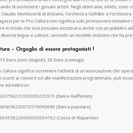
ando di sostenere i giovani artisti. Negli ultimi anni, infatti, sono 
Claudio Monteverdi di Bolzano, l’orchestra Gofriller e l’orchestra
ragazzi per la Pro Cultura non significa solo promuovere iniziative ri
are in modo che essi possano incontrarsi anche con un pubblico ad
 diverse lingue e culture, secondo un modello inclusivo che ha preso
tura – Orgoglio di essere protagonisti !
15 Euro (soci singoli)
,
20 Euro (coniugi)
.
Cultura significa sostenere l’attività di un’associazione che oper
i sconti ai concerti ed alle manifestazioni programmate, può esser
 ed indirizzo:
830758221000300225975 (Banca Raiffeisen)
585658220070570090696 (Banca popolare)
604558220000005004762 (Cassa di Risparmio)