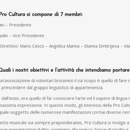
 Pro Cultura si compone di 7 membri:
ri – Presidente
adin – Vice Presidente
Direttivo: Mario Cesco – Angelica Manna – Dianna Dmitrijeva – Ma
uali i nostri obiettivi e l’attività che intendiamo portar
n’associazione di volontari brissinesi il cui scopo è quello di fare 
a prescindere dal gruppo linguistico di appartenenza.
n dall’inizio, era quello di far conoscere l’arte ed il sapere di ling
massima espressione. In questo modo, gli interessi della Pro Cultur
ncipale soggetto delle numerose manifestazioni (ormai diverse centina
tto musicale sia sempre preponderante, Pro Cultura si rivolge a div
e presentazioni di libri, sostegno alla ricerca, borse di studio e col